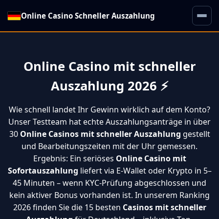
Online Casino Schneller Auszahlung
Online Casino mit schneller
Auszahlung 2026 ⚡
Wie schnell landet Ihr Gewinn wirklich auf dem Konto?
Unser Testteam hat echte Auszahlungsanträge in über
30
Online Casinos mit schneller Auszahlung
gestellt
und Bearbeitungszeiten mit der Uhr gemessen.
Ergebnis: Ein seriöses
Online Casino mit
Sofortauszahlung
liefert via E-Wallet oder Krypto in 5–
45 Minuten – wenn KYC-Prüfung abgeschlossen und
kein aktiver Bonus vorhanden ist. In unserem Ranking
2026 finden Sie die 15 besten
Casinos mit schneller