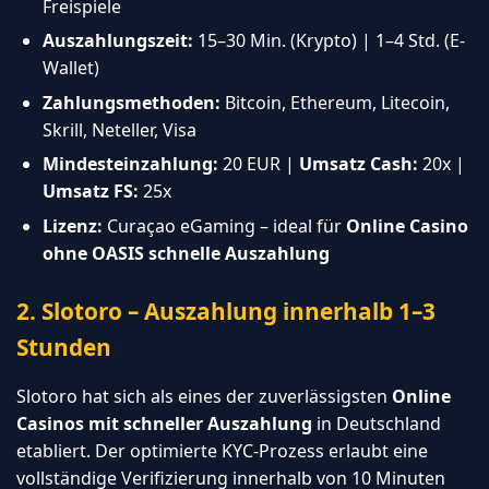
Freispiele
Auszahlungszeit:
15–30 Min. (Krypto) | 1–4 Std. (E-
Wallet)
Zahlungsmethoden:
Bitcoin, Ethereum, Litecoin,
Skrill, Neteller, Visa
Mindesteinzahlung:
20 EUR |
Umsatz Cash:
20x |
Umsatz FS:
25x
Lizenz:
Curaçao eGaming – ideal für
Online Casino
ohne OASIS schnelle Auszahlung
2. Slotoro – Auszahlung innerhalb 1–3
Stunden
Slotoro hat sich als eines der zuverlässigsten
Online
Casinos mit schneller Auszahlung
in Deutschland
etabliert. Der optimierte KYC-Prozess erlaubt eine
vollständige Verifizierung innerhalb von 10 Minuten