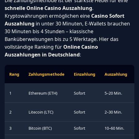
Die Zahlungsmethode ist der stärkste Hebel für eine
schnelle Online Casino Auszahlung
.
Kryptowährungen ermöglichen eine
Casino Sofort
Auszahlung
in unter 30 Minuten, E-Wallets brauchen
30 Minuten bis 4 Stunden – klassische
Banküberweisungen bis zu 5 Werktage. Hier das
vollständige Ranking für
Online Casino
Auszahlungen in Deutschland
:
Rang
Zahlungsmethode
Einzahlung
Auszahlung
G
1
Ethereum (ETH)
Sofort
5–20 Min.
N
2
Litecoin (LTC)
Sofort
2–30 Min.
S
3
Bitcoin (BTC)
Sofort
10–60 Min.
V