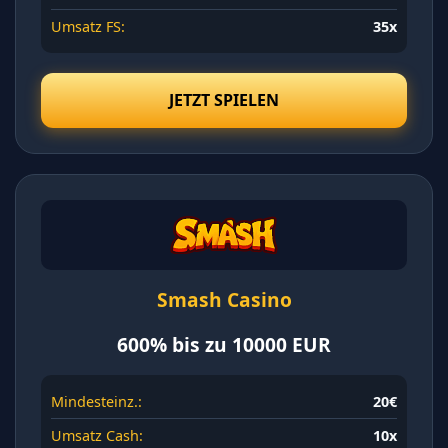
Umsatz FS:
35x
JETZT SPIELEN
Smash Casino
600% bis zu 10000 EUR
Mindesteinz.:
20€
Umsatz Cash:
10x