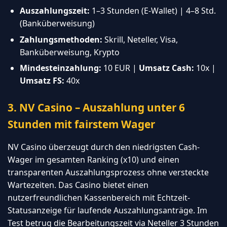
Auszahlungszeit:
1–3 Stunden (E-Wallet) | 4–8 Std.
(Banküberweisung)
Zahlungsmethoden:
Skrill, Neteller, Visa,
Banküberweisung, Krypto
Mindesteinzahlung:
10 EUR |
Umsatz Cash:
10x |
Umsatz FS:
40x
3. NV Casino – Auszahlung unter 6
Stunden mit fairstem Wager
NV Casino überzeugt durch den niedrigsten Cash-
Wager im gesamten Ranking (x10) und einen
transparenten Auszahlungsprozess ohne versteckte
Wartezeiten. Das Casino bietet einen
nutzerfreundlichen Kassenbereich mit Echtzeit-
Statusanzeige für laufende Auszahlungsanträge. Im
Test betrug die Bearbeitungszeit via Neteller 3 Stunden