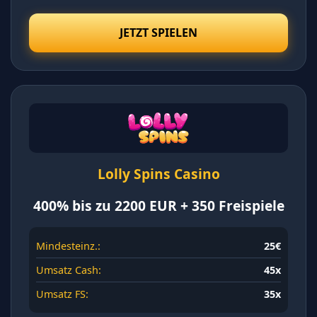
JETZT SPIELEN
Lolly Spins Casino
400% bis zu 2200 EUR + 350 Freispiele
Mindesteinz.:
25€
Umsatz Cash:
45x
Umsatz FS:
35x