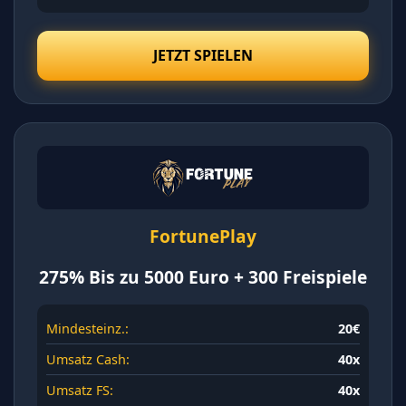
JETZT SPIELEN
FortunePlay
275% Bis zu 5000 Euro + 300 Freispiele
Mindesteinz.:
20€
Umsatz Cash:
40x
Umsatz FS:
40x