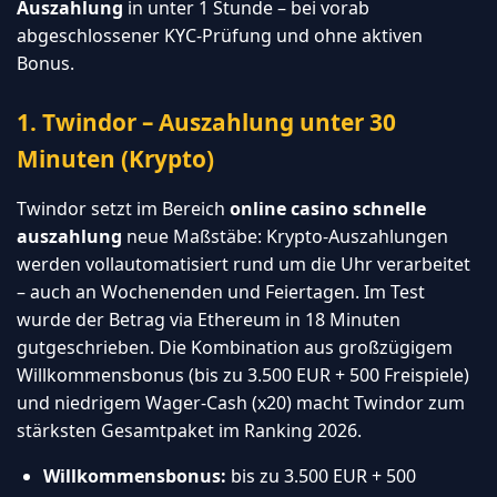
Auszahlung
in unter 1 Stunde – bei vorab
abgeschlossener KYC-Prüfung und ohne aktiven
Bonus.
1. Twindor – Auszahlung unter 30
Minuten (Krypto)
Twindor setzt im Bereich
online casino schnelle
auszahlung
neue Maßstäbe: Krypto-Auszahlungen
werden vollautomatisiert rund um die Uhr verarbeitet
– auch an Wochenenden und Feiertagen. Im Test
wurde der Betrag via Ethereum in 18 Minuten
gutgeschrieben. Die Kombination aus großzügigem
Willkommensbonus (bis zu 3.500 EUR + 500 Freispiele)
und niedrigem Wager-Cash (x20) macht Twindor zum
stärksten Gesamtpaket im Ranking 2026.
Willkommensbonus:
bis zu 3.500 EUR + 500