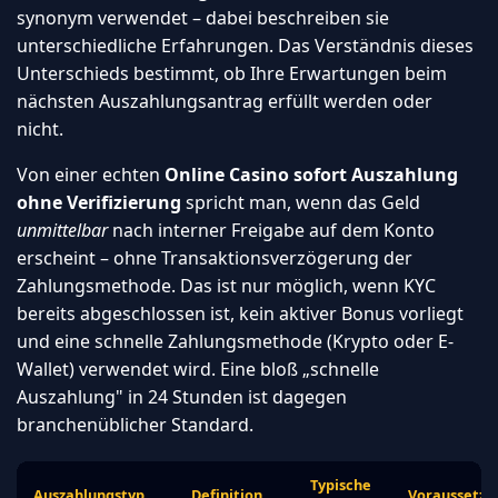
synonym verwendet – dabei beschreiben sie
unterschiedliche Erfahrungen. Das Verständnis dieses
Unterschieds bestimmt, ob Ihre Erwartungen beim
nächsten Auszahlungsantrag erfüllt werden oder
nicht.
Von einer echten
Online Casino sofort Auszahlung
ohne Verifizierung
spricht man, wenn das Geld
unmittelbar
nach interner Freigabe auf dem Konto
erscheint – ohne Transaktionsverzögerung der
Zahlungsmethode. Das ist nur möglich, wenn KYC
bereits abgeschlossen ist, kein aktiver Bonus vorliegt
und eine schnelle Zahlungsmethode (Krypto oder E-
Wallet) verwendet wird. Eine bloß „schnelle
Auszahlung" in 24 Stunden ist dagegen
branchenüblicher Standard.
Typische
Auszahlungstyp
Definition
Voraussetzu