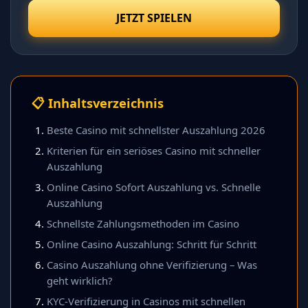
JETZT SPIELEN
📋 Inhaltsverzeichnis
Beste Casino mit schnellster Auszahlung 2026
Kriterien für ein seriöses Casino mit schneller
Auszahlung
Online Casino Sofort Auszahlung vs. Schnelle
Auszahlung
Schnellste Zahlungsmethoden im Casino
Online Casino Auszahlung: Schritt für Schritt
Casino Auszahlung ohne Verifizierung – Was
geht wirklich?
KYC-Verifizierung in Casinos mit schnellen