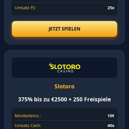
Umsatz FS:
25x
JETZT SPIELEN
Slotoro
375% bis zu €2500 + 250 Freispiele
Mindesteinz.:
10€
Umsatz Cash:
40x