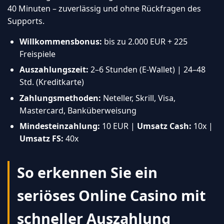
40 Minuten – zuverlässig und ohne Rückfragen des
Supports.
Willkommensbonus:
bis zu 2.000 EUR + 225
Freispiele
Auszahlungszeit:
2–6 Stunden (E-Wallet) | 24–48
Std. (Kreditkarte)
Zahlungsmethoden:
Neteller, Skrill, Visa,
Mastercard, Banküberweisung
Mindesteinzahlung:
10 EUR |
Umsatz Cash:
10x |
Umsatz FS:
40x
So erkennen Sie ein
seriöses Online Casino mit
schneller Auszahlung